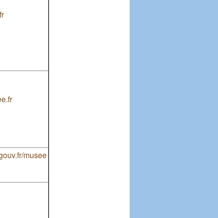
fr
.fr
gouv.fr/musee