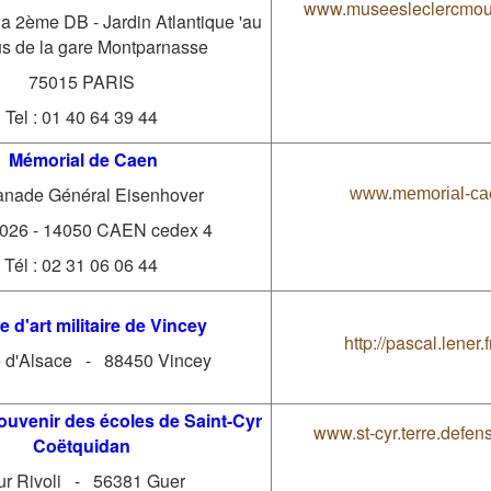
www.museesleclercmouli
 la 2ème DB - Jardin Atlantique 'au
s de la gare Montparnasse
75015 PARIS
Tel : 01 40 64 39 44
Mémorial de Caen
anade Général Eisenhover
www.memorial-cae
026 - 14050 CAEN cedex 4
Tél : 02 31 06 06 44
 d'art militaire de Vincey
http://pascal.lener.f
e d'Alsace - 88450 Vincey
uvenir des écoles de Saint-Cyr
www.st-cyr.terre.defens
Coëtquidan
ur Rivoli - 56381 Guer