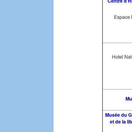
Centre d'Hi
Espace B
Hotel Nat
Mu
Musée du Gé
et de la l