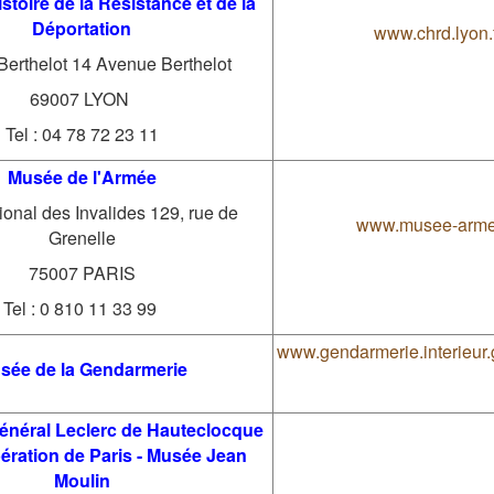
stoire de la Résistance et de la
Déportation
www.chrd.lyon.
erthelot 14 Avenue Berthelot
69007 LYON
Tel : 04 78 72 23 11
Musée de l'Armée
ional des Invalides 129, rue de
www.musee-armee
Grenelle
75007 PARIS
Tel : 0 810 11 33 99
www.gendarmerie.interieur.
sée de la Gendarmerie
néral Leclerc de Hauteclocque
ibération de Paris - Musée Jean
Moulin