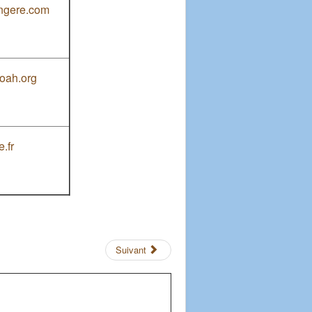
ngere.com
oah.org
.fr
Suivant