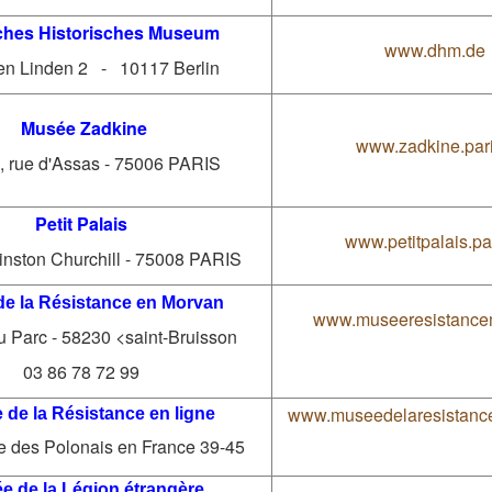
ches Historisches Museum
www.dhm.de
en Linden 2 - 10117 Berlin
Musée Zadkine
www.zadkine.pari
, rue d'Assas - 75006 PARIS
Petit Palais
www.petitpalais.par
nston Churchill - 75008 PARIS
e la Résistance en Morvan
www.museeresistancem
 Parc - 58230 <saint-Bruisson
03 86 78 72 99
www.museedelaresistance
de la Résistance en ligne
 des Polonais en France 39-45
e de la Légion étrangère