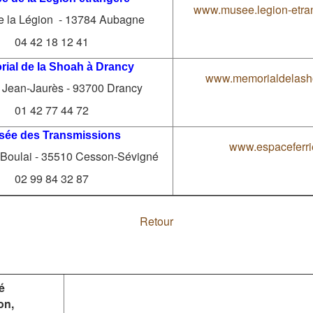
www.musee.legion-etra
e la Légion - 13784 Aubagne
04 42 18 12 41
ial de la Shoah à Drancy
www.memorialdelash
Jean-Jaurès - 93700 Drancy
01 42 77 44 72
sée des Transmissions
www.espaceferrie
a Boulai - 35510 Cesson-Sévigné
02 99 84 32 87
Retour
é
on,