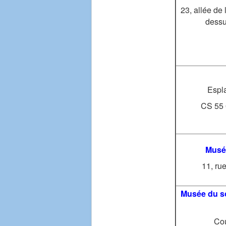
23, allée de
dessu
Espl
CS 55 
Musée
11, ru
Musée du so
Co