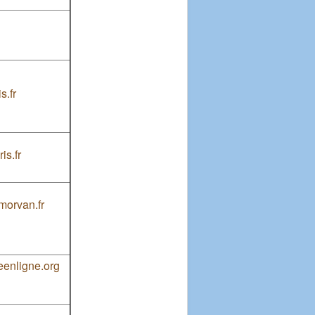
s.fr
is.fr
orvan.fr
enligne.org