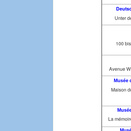
Deuts
Unter d
100 bis
Avenue Wi
Musée d
Maison du
Musée 
La mémoire
Musé