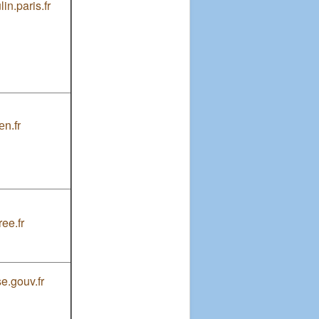
n.paris.fr
n.fr
ree.fr
e.gouv.fr