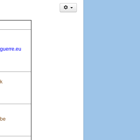
guerre.eu
k
.be