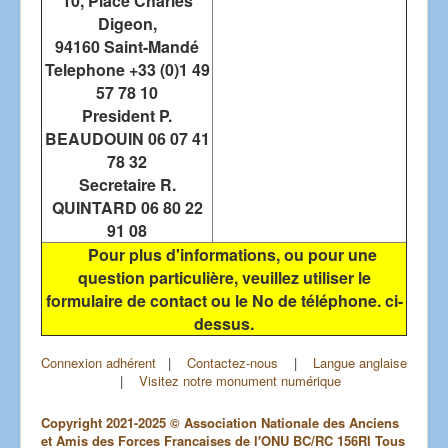
10, Place Charles
Digeon,
94160 Saint-Mandé
Telephone +33 (0)1 49
57 78 10
President P.
BEAUDOUIN 06 07 41
78 32
Secretaire R.
QUINTARD 06 80 22
91 08
Pour plus d'informations, ou pour une
question particulière, veuillez utiliser le
formulaire de contact ou le No de téléphone. ci-
dessus.
Connexion adhérent
|
Contactez-nous
|
Langue anglaise
|
Visitez notre monument numérique
Copyright 2021-2025 © Association Nationale des Anciens
et Amis des Forces Francaises de l'ONU BC/RC 156RI Tous