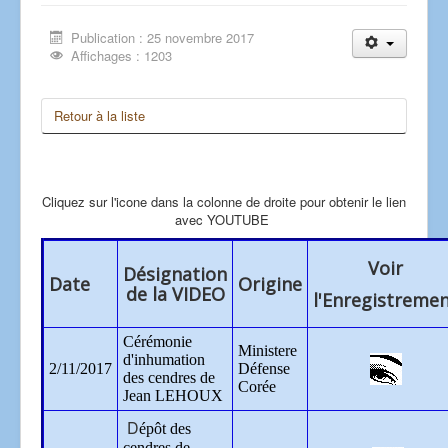
Publication : 25 novembre 2017
Affichages : 1203
Retour à la liste
Cliquez sur l'icone dans la colonne de droite pour obtenir le lien
avec YOUTUBE
Voir
Désignation
Date
Origine
de la VIDEO
l'Enregistreme
Cérémonie
Ministere
d'inhumation
2/11/2017
Défense
des cendres de
Corée
Jean LEHOUX
D
épôt des
cendres de