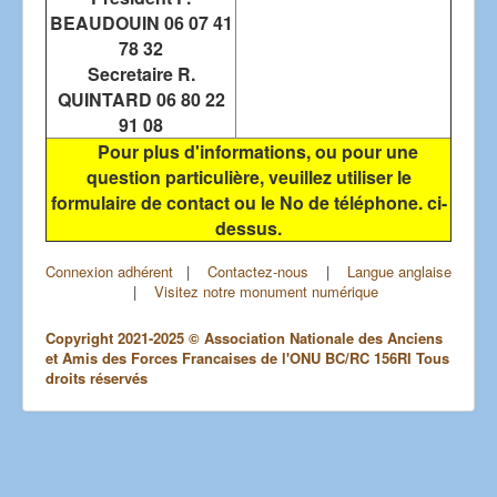
BEAUDOUIN 06 07 41
78 32
Secretaire R.
QUINTARD 06 80 22
91 08
Pour plus d'informations, ou pour une
question particulière, veuillez utiliser le
formulaire de contact ou le No de téléphone. ci-
dessus.
Connexion adhérent
|
Contactez-nous
|
Langue anglaise
|
Visitez notre monument numérique
Copyright 2021-2025 © Association Nationale des Anciens
et Amis des Forces Francaises de l'ONU BC/RC 156RI Tous
droits réservés